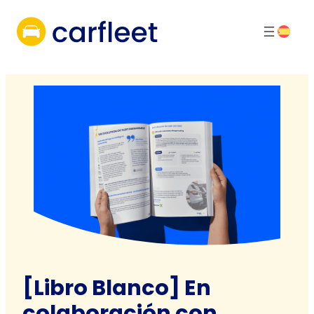
Skip
to
content
[Libro Blanco] En
colaboración con