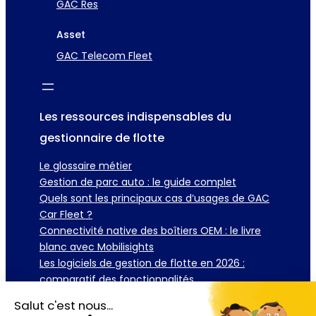
GAC Res
Asset
GAC Telecom Fleet
Les ressources indispensables du
gestionnaire de flotte
Le glossaire métier
Gestion de parc auto : le guide complet
Quels sont les principaux cas d’usages de GAC
Car Fleet ?
Connectivité native des boîtiers OEM : le livre
blanc avec Mobilisights
Les logiciels de gestion de flotte en 2026 :
comparatif des fonctionnalités
Salut c'est nous...
Télécharger la brochure
Demander une démo