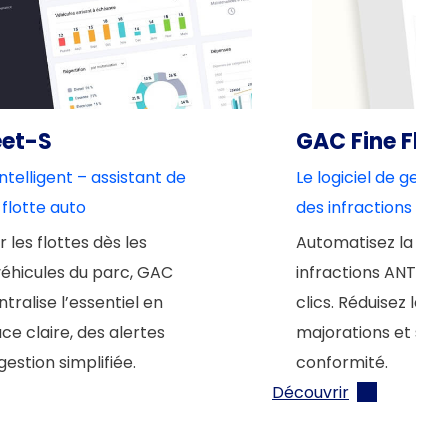
eet-S
GAC Fine Fle
 intelligent – assistant de
Le logiciel de gest
 flotte auto
des infractions AN
 les flottes dès les
Automatisez la ges
éhicules du parc, GAC
infractions ANTAI 
tralise l’essentiel en
clics. Réduisez les c
ce claire, des alertes
majorations et sécu
 gestion simplifiée.
conformité.
Découvrir