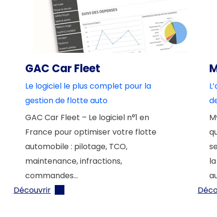
GAC Car Fleet
M
Le logiciel le plus complet pour la
L’
gestion de flotte auto
d
GAC Car Fleet – Le logiciel n°1 en
My
France pour optimiser votre flotte
qu
automobile : pilotage, TCO,
se
maintenance, infractions,
la
commandes…
a
Découvrir
Déco