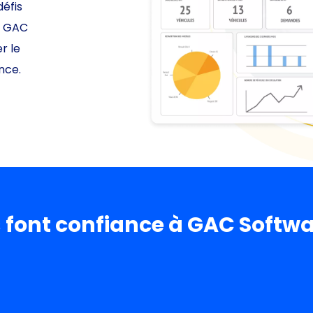
défis
 – GAC
r le
ance.
s font confiance à GAC Softw