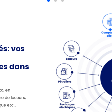
és: vos
es dans
to, en
e de loueurs,
rique etc…