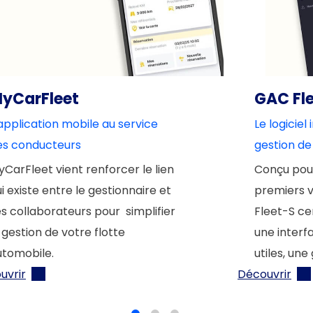
yCarFleet
GAC Fl
application mobile au service
Le logiciel
es conducteurs
gestion de
CarFleet vient renforcer le lien
Conçu pour
i existe entre le gestionnaire et
premiers v
s collaborateurs pour simplifier
Fleet-S cen
 gestion de votre flotte
une interfa
utomobile.
utiles, une
uvrir
Découvrir