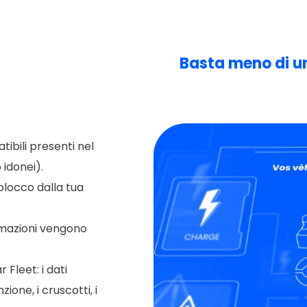
Basta meno di un
atibili presenti nel
 idonei).
 blocco dalla tua
rmazioni vengono
Fleet: i dati
zione, i cruscotti, i