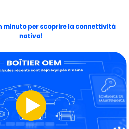
 minuto per scoprire la connettività
nativa!