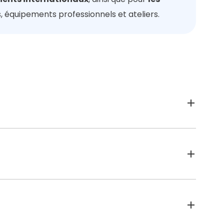
s, équipements professionnels et ateliers.
t avec les réglementations liées au
is d’approfondir les dernières évolutions
eurs en 2026. Ces sujets ont également
un véritable gain de temps pour les