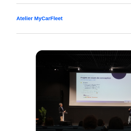
L’atelier a permis de faire une démonstrat
d’usage. Les constructeurs partenaires p
Ce moment privilégié a offert aux clients l’
Atelier MyCarFleet
besoins, réponses aux questions, partage 
Une approche concrète et personnalisée, 
Les participants ont également pu découvri
Véritable outil du quotidien pour les conduc
également la communication avec le gesti
Cet atelier a permis de faire le point sur le