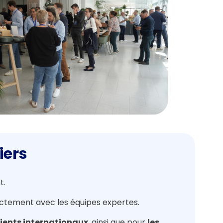
iers
t.
irectement avec les équipes expertes.
lients internationaux
, ainsi que pour
les