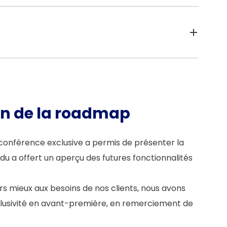
nouveautés et présenter les principaux cas
mis en avant.
 des solutions flottes : expression des
organisation.
directement connectée à GAC Car Fleet.
ssaires via leur smartphone. Elle facilite
on de la roadmap
thme d’innovation que notre logiciel.
e conférence exclusive a permis de présenter la
a offert un aperçu des futures fonctionnalités
s mieux aux besoins de nos clients, nous avons
xclusivité en avant-première, en remerciement de