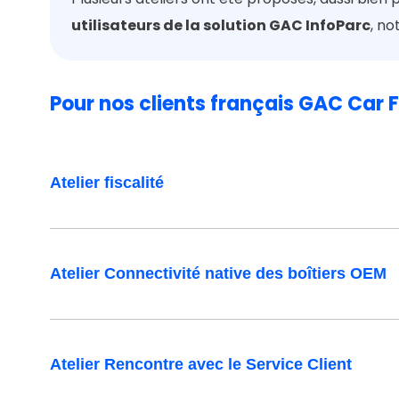
utilisateurs de la solution GAC InfoParc
, no
Pour nos clients français GAC Car F
Atelier fiscalité
La fiscalité
est un sujet complexe pour les g
Atelier Connectivité native des boîtiers OEM
verdissement des flottes, elle nécessite un s
Notre logiciel a justement pour vocation de 
fiscales, avec un focus particulier sur les 
La connectivité native
fait son entrée cett
entraîné des évolutions de GAC Car Fleet a
Atelier Rencontre avec le Service Client
gestionnaires grâce à la remontée automa