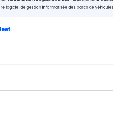
tre logiciel de gestion informatisée des parcs de véhicule
leet
estionnaires de flotte. En constante évolution, notammen
uivi rigoureux.
simplifier et d’optimiser cette gestion. Cet atelier a perm
avantages en nature et la taxe incitative, deux enjeux maj
e année dans GAC Car Fleet. Cette innovation représente 
fin de s’adapter aux nouvelles réformes.
tique des données.