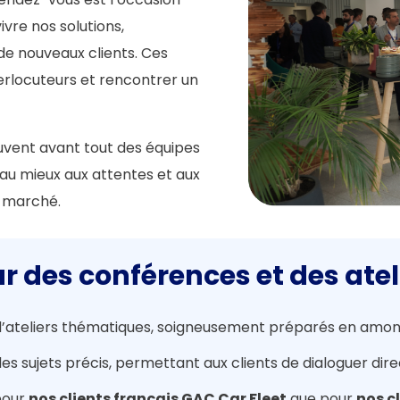
ivre nos solutions,
 de nouveaux clients. Ces
terlocuteurs et rencontrer un
uvent avant tout des équipes
au mieux aux attentes et aux
du marché.
 des conférences et des atel
d’ateliers thématiques, soigneusement préparés en amon
 des sujets précis, permettant aux clients de dialoguer d
 pour
nos clients français GAC Car Fleet
que pour
nos c