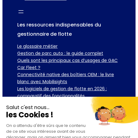
Les ressources indispensables du
gestionnaire de flotte
Le glossaire métier
Gestion de parc auto : le guide complet
Quels sont les principaux cas d’usages de GAC
Car Fleet ?
Connectivité native des boîtiers OEM : le livre
blanc avec Mobilisights
Les logiciels de gestion de flotte en 2026 :
comparatif des fonctionnalités
Salut c'est nous...
Télécharger la brochure
Demander une démo
les Cookies !
On a attendu d'être sûrs que le contenu
de ce site vous intéresse avant de vous
déranger, mais on aimerait bien vous accompagner pendant