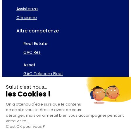
Assistenza
Chi siamo
Altre competenze
Real Estate
GAC Res
Asset
GAC Telecom Fleet
Salut c'est nous...
les Cookies !
Scarica l’opuscolo
Richiedi una demo
On a attendu d'être sûrs que le contenu
de ce site vous intéresse avant de vous
déranger, mais on aimerait bien vous accompagner pendant
votre visite...
C'est OK pour vous ?