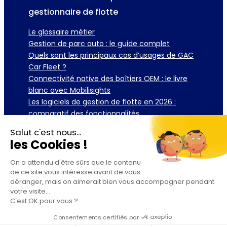
gestionnaire de flotte
Le glossaire métier
Gestion de parc auto : le guide complet
Quels sont les principaux cas d’usages de GAC
Car Fleet ?
Connectivité native des boîtiers OEM : le livre
blanc avec Mobilisights
Les logiciels de gestion de flotte en 2026 :
comparatif des fonctionnalités
Salut c'est nous...
Télécharger la brochure
Demander une démo
les Cookies !
On a attendu d'être sûrs que le contenu
de ce site vous intéresse avant de vous
déranger, mais on aimerait bien vous accompagner pendant
votre visite...
C'est OK pour vous ?
© 2025 GAC Software – Design par
Overscan
Consentements certifiés par
MENTIONS LÉGALES