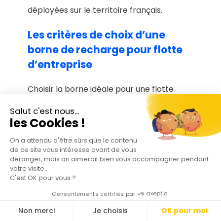
déployées sur le territoire français.
Les critères de choix d’une
borne de recharge pour flotte
d’entreprise
Choisir la borne idéale pour une flotte
d’entreprise de voitures électriques en
Salut c'est nous...
2026 ne se résume plus à une question de
les Cookies !
puissance, mais de pilotage intelligent.
On a attendu d'être sûrs que le contenu
Avec l’augmentation du nombre de
de ce site vous intéresse avant de vous
déranger, mais on aimerait bien vous accompagner pendant
véhicules électriques, la gestion de la
votre visite...
charge est devenue le nerf de la guerre
C'est OK pour vous ?
pour éviter de faire sauter le compteur (et
Consentements certifiés par
la facture d’abonnement électrique).
Non merci
Je choisis
OK pour moi