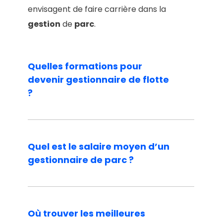
envisagent de faire carrière dans la
gestion
de
parc
.
Quelles formations pour
devenir gestionnaire de flotte
?
Il n’existe pas un parcours unique pour
Quel est le salaire moyen d’un
devenir
gestionnaire de flotte
gestionnaire de parc ?
automobile
. Cependant, un niveau
Bac+2 à Bac+5 est généralement
requis. Les profils issus de filières en
La rémunération d’un
gestionnaire
gestion
, logistique, ou école de
Où trouver les meilleures
dépend de la taille de la
flotte
gérée